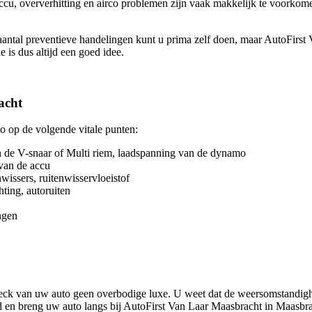
ccu, oververhitting en airco problemen zijn vaak makkelijk te voorkom
ntal preventieve handelingen kunt u prima zelf doen, maar AutoFirst 
 is dus altijd een goed idee.
acht
o op de volgende vitale punten:
an de V-snaar of Multi riem, laadspanning van de dynamo
 van de accu
wissers, ruitenwisservloeistof
hting, autoruiten
ngen
!
eck van uw auto geen overbodige luxe. U weet dat de weersomstandig
d en breng uw auto langs bij AutoFirst Van Laar Maasbracht in Maasbr