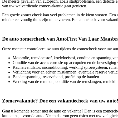
De meeste gevallen van autopech, zoals startproblemen, een defecte a
van uw welverdiende zomervakantie gaat genieten.
Een goede zomer check kan veel problemen in de kiem smoren. Een aa
minder eenvoudig thuis zijn uit te voeren. Een autocheck voor vakantie
De auto zomercheck van AutoFirst Van Laar Maasbr
Onze monteur controleert uw auto tijdens de zomercheck voor uw aut
Motorolie, remvloeistof, koelvloeistof, conditie en spanning v
Conditie van de accu: corrosie op accupolen en de bevestiging
Kachelventilator, airconditioning, werking sproeisysteem, ruiten
Verlichting voor en achter, mistlampen, eventuele reserve verlic
Bandenspanning, reserveband, profiel op de banden
Werking van de remmen, conditie van de remslangen, remleidi
Zomervakantie? Doe een vakantiecheck van uw auto
Gaat u komende zomer met de auto op vakantie? Dan is een zomerch
kunnen zijn voor de auto. Neem daarom geen risico met uw veilighei