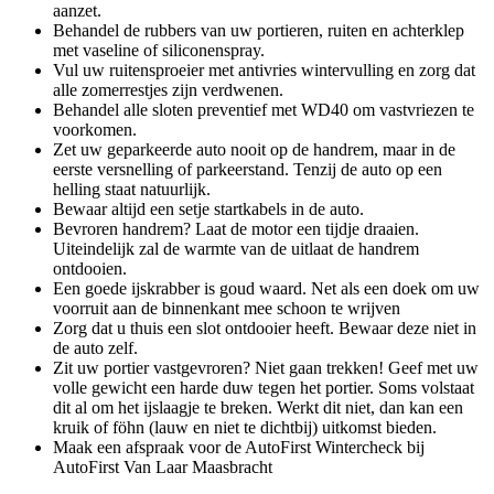
aanzet.
Behandel de rubbers van uw portieren, ruiten en achterklep
met vaseline of siliconenspray.
Vul uw ruitensproeier met antivries wintervulling en zorg dat
alle zomerrestjes zijn verdwenen.
Behandel alle sloten preventief met WD40 om vastvriezen te
voorkomen.
Zet uw geparkeerde auto nooit op de handrem, maar in de
eerste versnelling of parkeerstand. Tenzij de auto op een
helling staat natuurlijk.
Bewaar altijd een setje startkabels in de auto.
Bevroren handrem? Laat de motor een tijdje draaien.
Uiteindelijk zal de warmte van de uitlaat de handrem
ontdooien.
Een goede ijskrabber is goud waard. Net als een doek om uw
voorruit aan de binnenkant mee schoon te wrijven
Zorg dat u thuis een slot ontdooier heeft. Bewaar deze niet in
de auto zelf.
Zit uw portier vastgevroren? Niet gaan trekken! Geef met uw
volle gewicht een harde duw tegen het portier. Soms volstaat
dit al om het ijslaagje te breken. Werkt dit niet, dan kan een
kruik of föhn (lauw en niet te dichtbij) uitkomst bieden.
Maak een afspraak voor de AutoFirst Wintercheck bij
AutoFirst Van Laar Maasbracht