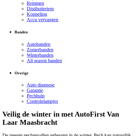
Remmen
Distibutieriem
Koppeling
Accu vervangen
Banden
Autobanden
Zomerbanden
Winterbanden
All season banden
Overige
Auto diagnose
Garantie
Pechhulp
Controlelampjes
Veilig de winter in met AutoFirst Van
Laar Maasbracht
De meeste pechgevallen gebeuren in de winter. Pech kan natuurlijk