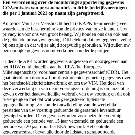
Een verordening over de monitoring/rapportering gegevens
CO2-emissies van personenauto’s en lichte bedrijfsvoertuigen
die per 1 januari 2021 op naam zijn geregistreerd.
AutoFirst Van Laar Maasbracht hecht (als APK-keurmeester) veel
waarde aan de bescherming van de privacy van onze klanten. Uw
privacy is voor ons van groot belang. Wij houden ons dan ook aan
de geldende privacywetgeving. Dit betekent dat uw gegevens veilig
bij ons zijn en dat wij ze altijd zorgvuldig gebruiken. Wij zullen uw
persoonlijke gegevens nooit verkopen aan derde partijen.
Tijdens de APK worden gegevens uitgelezen en doorgegeven aan
het RDW en uiteindelijk aan het EEA (het Europees
Milieuagentschap) voor haar centrale gegevensarchief (CDR). Het
gaat hierbij om door uw boordinstrumenten gemeten gegevens over
het brandstof/elektriciteitsverbruik en om uw VIN. Het doel van
deze verwerking en van de uitvoeringsverordening is om inzicht te
geven over het daadwerkelijke verbruik van uw voertuig en dit ook
te vergelijken met dat wat was geregistreerd tijdens de
typegoedkeuring. Zo kan de ontwikkeling van de werkelijke
prestaties van uw voertuig gedurende de geraamde levensduur
gevolgd worden. De gegevens worden voor hetzelfde voertuig
gedurende een periode van 15 jaar verzameld en gedurende een
periode van 20 jaar door het EEA bewaard. Het centrale
gegevensregister bevat alle door de lidstaten gerapporteerde