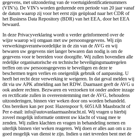
gegevens, met uitzondering van de voertuigidentificatienummers
(VIN’s). De VIN’s worden gedurende een periode van 20 jaar vanaf
de datum waarop zij voor het eerst zijn geüpload naar het CDR of
het Business Data Repository (BDR) van het EEA, door het EEA
bewaard.
In deze Privacyverklaring wordt u verder geïnformeerd over de
wijze waarop wij omgaan met uw persoonsgegevens. Wij zijn
verwerkingsverantwoordelijke in de zin van de AVG en wij
bewaren uw gegevens niet langer bewaren dan nodig is om de
gegevens voor te bereiden voor doorgifte. Wij zullen bovendien alle
redelijke organisatorische en technische beveiligingsmaatregelen
treffen om uw persoonsgegevens te beveiligen en deze te
beschermen tegen verlies en oneigenlijk gebruik of aanpassing. U
heeft het recht deze verwerking te weigeren. In dat geval melden wij
dit via uw APK afmelding aan het RDW. Daarnaast geeft de AVG u
ook andere rechten. Bezwaren en verzoeken tot onder andere inzage
en rectificatie zullen in overeenstemming met de AVG, behoudens
uitzonderingen, binnen vier weken door ons worden behandeld.
Ons bereiken kan per post: Hazenspoor 9, 6051AB Maasbracht of
Per e-mail: info@autovanlaarmaasbracht.nl. Wij vragen u hierbij
zoveel mogelijk informatie omtrent uw klacht of vraag mee te
zenden. Wij zullen klachten en vragen in behandeling nemen en
uiterlijk binnen vier weken reageren. Wij doen er alles aan om u zo
goed mogelijk van dienst te zijn. Indien u niet tevreden bent met de