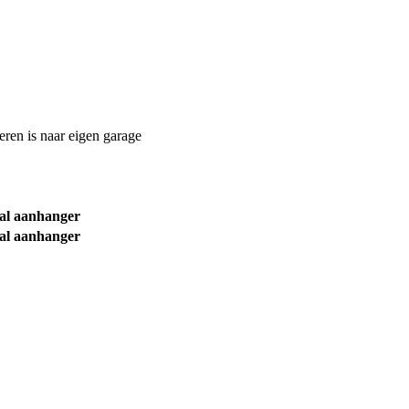
reren is naar eigen garage
val aanhanger
val aanhanger