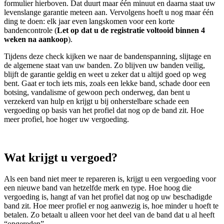
formulier hierboven. Dat duurt maar één minuut en daarna staat uw
levenslange garantie meteen aan. Vervolgens hoeft u nog maar één
ding te doen: elk jaar even langskomen voor een korte
bandencontrole (
Let op dat u de registratie voltooid binnen 4
weken na aankoop
).
Tijdens deze check kijken we naar de bandenspanning, slijtage en
de algemene staat van uw banden. Zo blijven uw banden veilig,
blijft de garantie geldig en weet u zeker dat u altijd goed op weg
bent. Gaat er toch iets mis, zoals een lekke band, schade door een
botsing, vandalisme of gewoon pech onderweg, dan bent u
verzekerd van hulp en krijgt u bij onherstelbare schade een
vergoeding op basis van het profiel dat nog op de band zit. Hoe
meer profiel, hoe hoger uw vergoeding.
Wat krijgt u vergoed?
Als een band niet meer te repareren is, krijgt u een vergoeding voor
een nieuwe band van hetzelfde merk en type. Hoe hoog die
vergoeding is, hangt af van het profiel dat nog op uw beschadigde
band zit. Hoe meer profiel er nog aanwezig is, hoe minder u hoeft te
betalen. Zo betaalt u alleen voor het deel van de band dat u al heeft
“opgereden”.